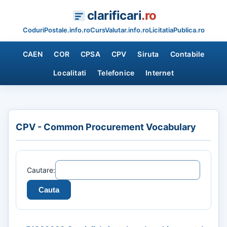
clarificari
.ro
CoduriPostale.info.ro
CursValutar.info.ro
LicitatiaPublica.ro
CAEN
COR
CPSA
CPV
Siruta
Contabile
Localitati
Telefonice
Internet
CPV - Common Procurement Vocabulary
Cautare: