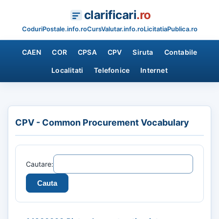
clarificari
.ro
CoduriPostale.info.ro
CursValutar.info.ro
LicitatiaPublica.ro
CAEN
COR
CPSA
CPV
Siruta
Contabile
Localitati
Telefonice
Internet
CPV - Common Procurement Vocabulary
Cautare: