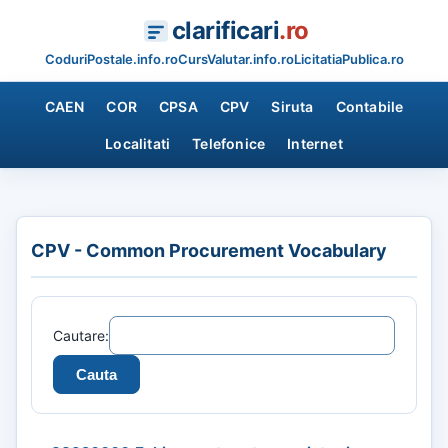
clarificari
.ro
CoduriPostale.info.ro
CursValutar.info.ro
LicitatiaPublica.ro
CAEN
COR
CPSA
CPV
Siruta
Contabile
Localitati
Telefonice
Internet
CPV - Common Procurement Vocabulary
Cautare: