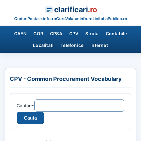
clarificari
.ro
CoduriPostale.info.ro
CursValutar.info.ro
LicitatiaPublica.ro
CAEN
COR
CPSA
CPV
Siruta
Contabile
Localitati
Telefonice
Internet
CPV - Common Procurement Vocabulary
Cautare: