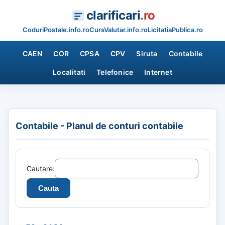
clarificari
.ro
CoduriPostale.info.ro
CursValutar.info.ro
LicitatiaPublica.ro
CAEN
COR
CPSA
CPV
Siruta
Contabile
Localitati
Telefonice
Internet
Contabile - Planul de conturi contabile
Cautare: